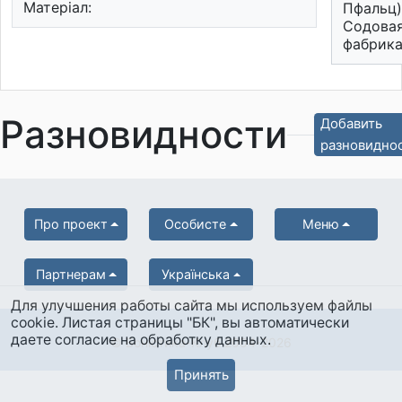
Матеріал:
Пфальц)
Содова
фабрика
Разновидности
Добавить
разновидно
Про проект
Особисте
Меню
Партнерам
Українська
Для улучшения работы сайта мы используем файлы
cookie. Листая страницы "БК", вы автоматически
даете согласие на обработку данных.
© Боністика-Клуб 2004-2026
Принять