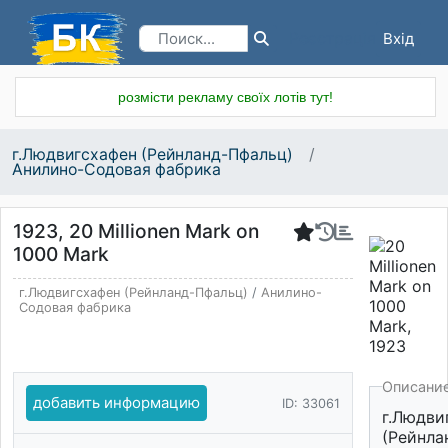
Вхід
Реєстрація
розмісти рекламу своїх лотів тут!
г.Людвигсхафен (Рейнланд-Пфальц)
Анилино-Содовая фабрика
1923, 20 Millionen Mark on
1000 Mark
г.Людвигсхафен (Рейнланд-Пфальц)
/
Анилино-
Содовая фабрика
Описани
добавить информацию
ID: 33061
г.Людви
(Рейнла