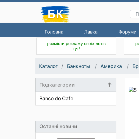
Головна
Лавка
Форуми
розмісти рекламу своїх лотів
р
тут!
Каталог
Банкноты
Америка
Бр
Подкатегории
Banco do Cafe
Останні новини