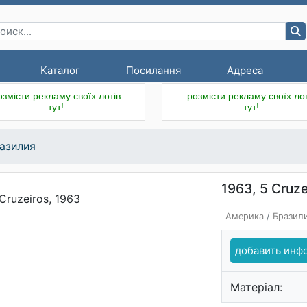
Каталог
Посилання
Адреса
озмісти рекламу своїх лотів
розмісти рекламу своїх лот
тут!
тут!
азилия
1963, 5 Cruze
Америка
/
Бразил
добавить ин
Матеріал: