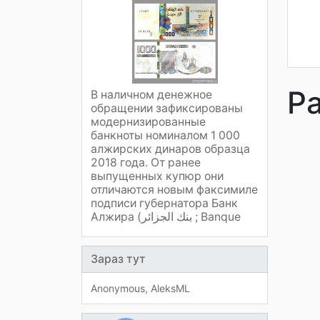
Р
В наличном денежное
обращении зафиксированы
модернизированные
банкноты номиналом 1 000
алжирских динаров образца
2018 года. От ранее
выпущенных купюр они
отличаются новым факсимиле
подписи губернатора Банк
Алжира (بنك الجزائر ; Banque
Зараз тут
Anonymous
AleksML