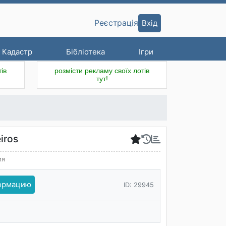
Вхід
Реєстрація
Кадастр
Бібліотека
Ігри
ів
розмісти рекламу своїх лотів
тут!
iros
ия
формацию
ID: 29945