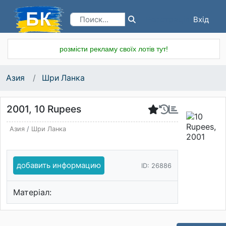
Вхід
Реєстрація
розмісти рекламу своїх лотів тут!
Азия
Шри Ланка
2001, 10 Rupees
Азия
/
Шри Ланка
добавить информацию
ID: 26886
Матеріал: