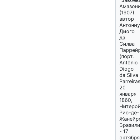
"Завоев
Амазон
(1907),
автор
Антониу
Диого
да
Силва
Паррей
(порт.
Antônio
Diogo
da Silva
Parreiras
20
января
1860,
Нитерой
Рио-де-
Жанейр
Бразил
- 17
октября