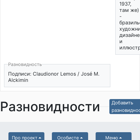
1937,
там же)
-
бразиль
художни
дизайне
и
иллюстр
Разновидность
Подписи: Claudionor Lemos / José M.
Alckimin
Разновидности
Добавить
разновидно
Про проект
Особисте
Меню