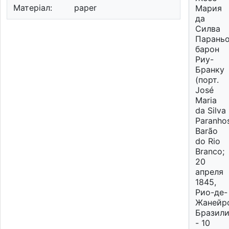
Матеріал:
paper
Мария
да
Силва
Параньо
барон
Риу-
Бранку
(порт.
José
Maria
da Silva
Paranhos
Barão
do Rio
Branco;
20
апреля
1845,
Рио-де-
Жанейр
Бразил
- 10