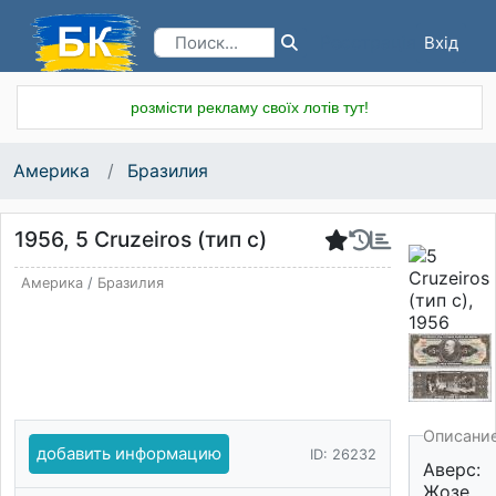
Вхід
Реєстрація
розмісти рекламу своїх лотів тут!
Америка
Бразилия
1956, 5 Cruzeiros (тип с)
Америка
/
Бразилия
Описани
добавить информацию
ID: 26232
Аверс:
Жозе