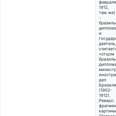
февраля
1912,
там же)
-
бразиль
диплом
и
государ
деятель
считает
«отцом
бразиль
диплома
минист
иностр
дел
Бразил
(1902-
1912).
Реверс:
фрагмен
картин