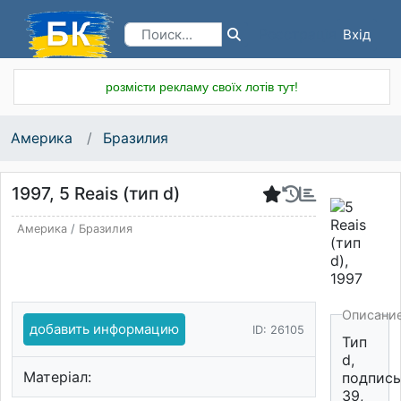
Вхід
Реєстрація
розмісти рекламу своїх лотів тут!
Америка
Бразилия
1997, 5 Reais (тип d)
Америка
/
Бразилия
Описани
добавить информацию
ID: 26105
Тип
d,
Матеріал:
подпись
39,