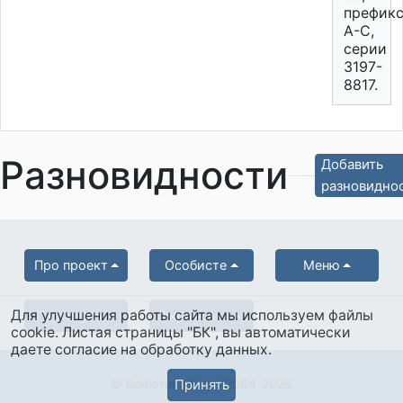
префик
А-С,
серии
3197-
8817.
Разновидности
Добавить
разновидно
Про проект
Особисте
Меню
Для улучшения работы сайта мы используем файлы
Партнерам
Українська
cookie. Листая страницы "БК", вы автоматически
даете согласие на обработку данных.
© Боністика-Клуб 2004-2026
Принять