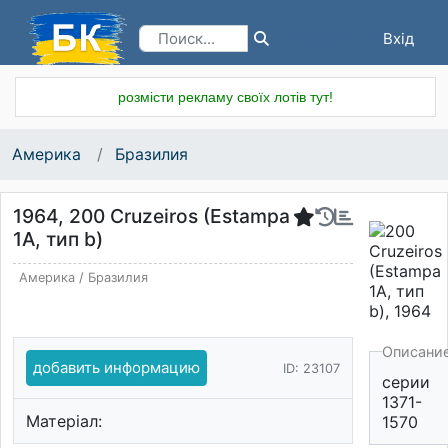
Вхід
Реєстрація
розмісти рекламу своїх лотів тут!
Америка
Бразилия
1964, 200 Cruzeiros (Estampa
1A, тип b)
Америка
/
Бразилия
Описани
добавить информацию
ID: 23107
серии
1371-
Матеріал:
1570