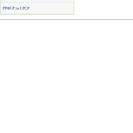
РРФСР та СРСР