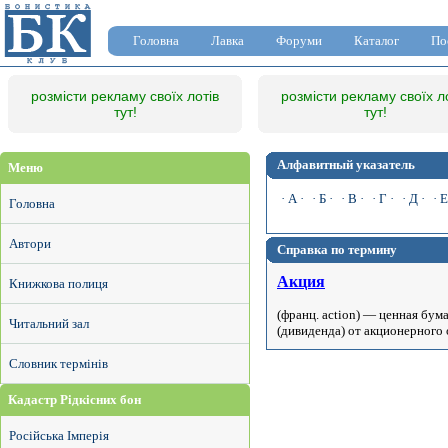
Головна
Лавка
Форуми
Каталог
По
розмісти рекламу своїх лотів
розмісти рекламу своїх л
тут!
тут!
Алфавитный указатель
Меню
· А ·
· Б ·
· В ·
· Г ·
· Д ·
· Е
Головна
Автори
Справка по термину
Акция
Книжкова полиця
(франц. action) — ценная бу
Читальний зал
(дивиденда) от акционерного
Словник термінів
Кадастр Рідкісних бон
Російська Імперія