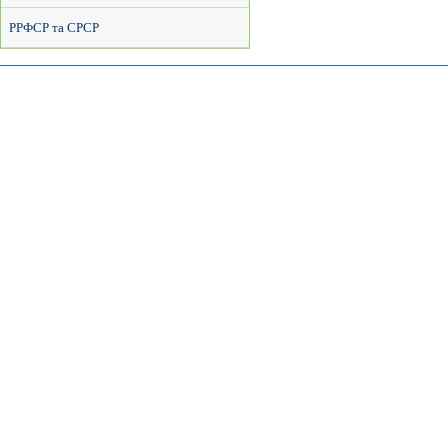
РРФСР та СРСР