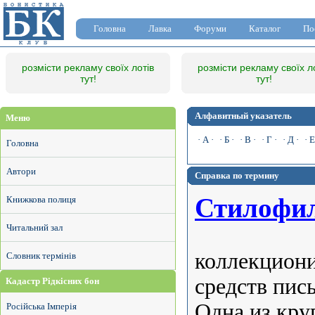
Головна
Лавка
Форуми
Каталог
По
розмісти рекламу своїх лотів
розмісти рекламу своїх л
тут!
тут!
Алфавитный указатель
Меню
· А ·
· Б ·
· В ·
· Г ·
· Д ·
· Е
Головна
Автори
Справка по термину
Стилофи
Книжкова полиця
Читальний зал
коллекциони
Словник термінів
средств пись
Кадастр Рідкісних бон
Одна из кру
Російська Імперія