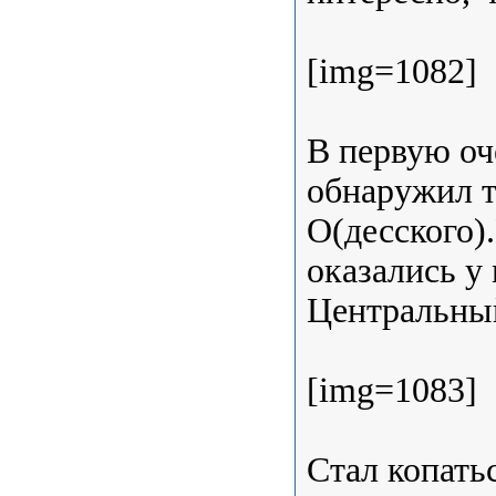
[img=1082]
В первую оч
обнаружил т
О(десского)
оказались у
Центральный
[img=1083]
Стал копатьс