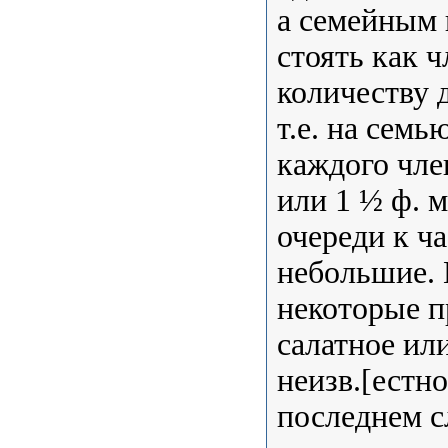
а семейным н
стоять как 
количеству 
т.е. на семь
каждого чле
или 1 ½ ф. м
очереди к ч
небольшие. 
некоторые п
салатное ил
неизв.[естно
последнем с