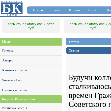
Головна
Лавка
Форуми
Каталог
По
розмісти рекламу своїх лотів
розмісти рекламу своїх л
тут!
тут!
Меню
Статьи
Головна
Статья
Автори
Книжкова полиця
Будучи колл
Читальний зал
сталкиваюсь
Словник термінів
времен Граж
Кадастр Рідкісних бон
Советского 
Російська Імперія