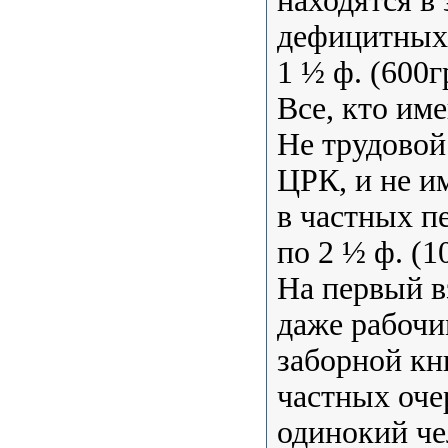
находятся в
дефицитных 
1 ½ ф. (600
Все, кто им
Не трудовой
ЦРК, и не и
в частных п
по 2 ½ ф. (
На первый в
даже рабочим
заборной кн
частных очер
одинокий чел