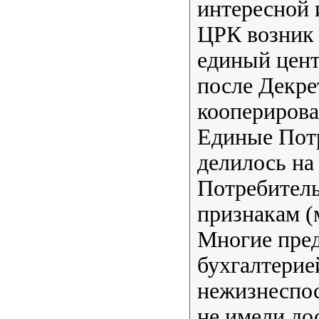
интересной
ЦРК возник 
единый цент
после Декре
коопериров
Единые Пот
делилось н
Потребител
признакам (
Многие пред
бухгалтерие
нежизнеспо
не имели до