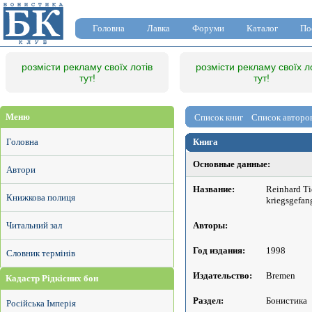
Головна
Лавка
Форуми
Каталог
По
розмісти рекламу своїх лотів
розмісти рекламу своїх л
тут!
тут!
Меню
Список книг
Список авторо
Головна
Книга
Основные данные:
Автори
Название:
Reinhard Ti
Книжкова полиця
kriegsgefan
Авторы:
Читальний зал
Год издания:
1998
Словник термінів
Издательство:
Bremen
Кадастр Рідкісних бон
Раздел:
Бонистика
Російська Імперія