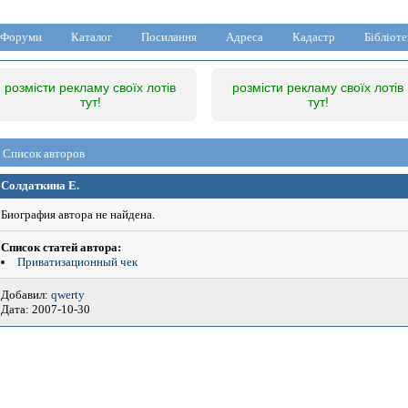
Форуми
Каталог
Посилання
Адреса
Кадастр
Бібліоте
розмісти рекламу своїх лотів
розмісти рекламу своїх лотів
тут!
тут!
Список авторов
Солдаткина Е.
Биография автора не найдена.
Список статей автора:
Приватизационный чек
Добавил:
qwerty
Дата: 2007-10-30