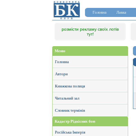
Головна
Лавка
розмісти рекламу своїх лотів
тут!
Меню
Головна
Автори
Книжкова полиця
Читальний зал
Словник термінів
Кадастр Рідкісних бон
Російська Імперія