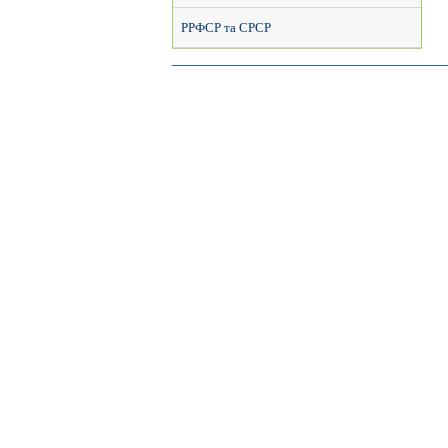
РРФСР та СРСР