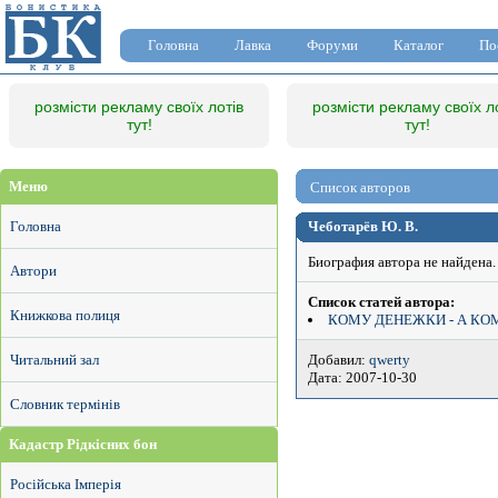
Головна
Лавка
Форуми
Каталог
По
розмісти рекламу своїх лотів
розмісти рекламу своїх л
тут!
тут!
Меню
Список авторов
Головна
Чеботарёв Ю. В.
Биография автора не найдена.
Автори
Список статей автора:
Книжкова полиця
КОМУ ДЕНЕЖКИ - А КО
Добавил:
qwerty
Читальний зал
Дата: 2007-10-30
Словник термінів
Кадастр Рідкісних бон
Російська Імперія