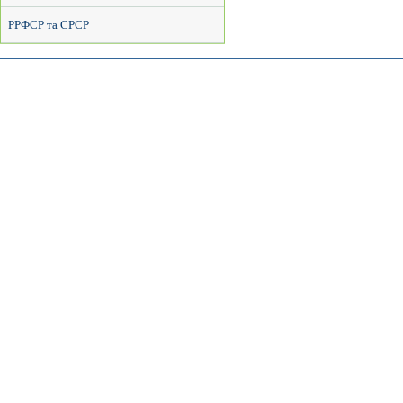
РРФСР та СРСР