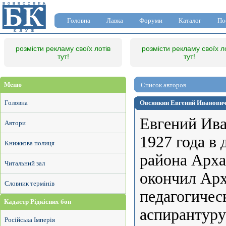
Головна
Лавка
Форуми
Каталог
По
розмісти рекламу своїх лотів
розмісти рекламу своїх л
тут!
тут!
Меню
Список авторов
Головна
Овсянкин Евгений Иванович 
Евгений Ива
Автори
1927 года в
Книжкова полиця
района Арха
Читальний зал
окончил Арх
Словник термінів
педагогическ
Кадастр Рідкісних бон
аспирантуру
Російська Імперія