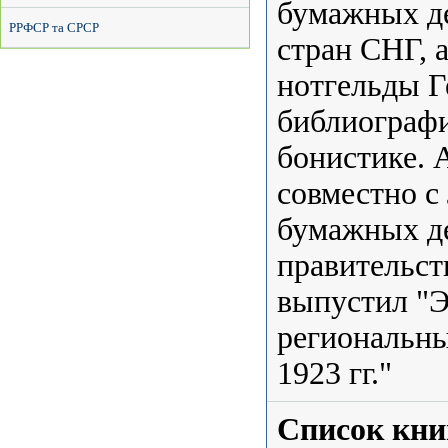
бумажных де
РРФСР та СРСР
стран СНГ, а
нотгельды Г
библиографи
бонистике. А
совместно с
бумажных де
правительств
выпустил "
региональны
1923 гг."
Список кни