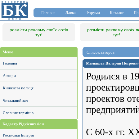
Головна
Лавка
Форуми
Каталог
По
розмісти рекламу своїх лотів
розмісти рекламу своїх л
тут!
тут!
Меню
Список авторов
Головна
Малышев Валерий Петрович 
Родился в 19
Автори
проектировщ
Книжкова полиця
проектов от
Читальний зал
предприятий
Словник термінів
Кадастр Рідкісних бон
С 60-х гг. 
Російська Імперія