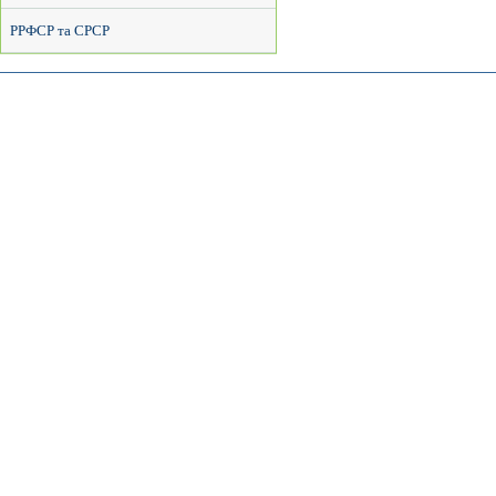
РРФСР та СРСР