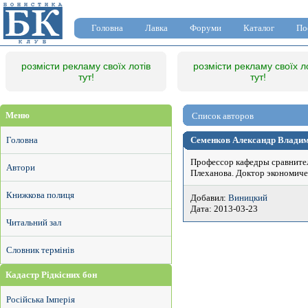
Головна
Лавка
Форуми
Каталог
По
розмісти рекламу своїх лотів
розмісти рекламу своїх л
тут!
тут!
Меню
Список авторов
Головна
Семенков Александр Влади
Профессор кафедры сравнител
Автори
Плеханова. Доктор экономиче
Книжкова полиця
Добавил:
Виницкий
Дата: 2013-03-23
Читальний зал
Словник термінів
Кадастр Рідкісних бон
Російська Імперія