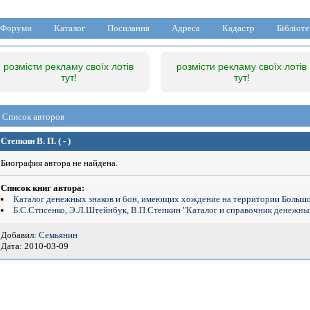
Форуми
Каталог
Посилання
Адреса
Кадастр
Бібліоте
розмісти рекламу своїх лотів
розмісти рекламу своїх лотів
тут!
тут!
Список авторов
Степкин В. П. ( - )
Биография автора не найдена.
Список книг автора:
Каталог денежных знаков и бон, имеющих хождение на территории Большо
Б.С.Стпсенко, Э.Л.Штейнбук, В.П.Степкин "Каталог и справочник денежны
Добавил:
Семьянин
Дата: 2010-03-09