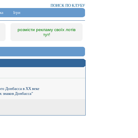
ПОИСК ПО КЛУБУ
ка
Ігри
розмісти рекламу своїх лотів
тут!
го Донбасса в ХХ веке
х знаков Донбасса"