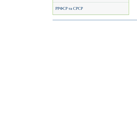
РРФСР та СРСР