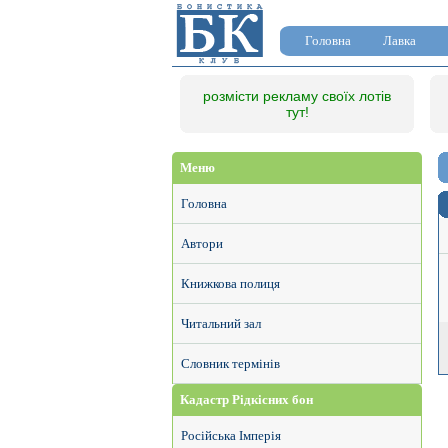
Головна
Лавка
розмісти рекламу своїх лотів
тут!
Меню
Головна
Автори
Книжкова полиця
Читальний зал
Словник термінів
Кадастр Рідкісних бон
Російська Імперія