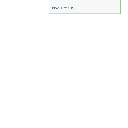
РРФСР та СРСР