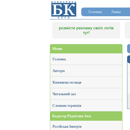
Головна
Лавка
розмісти рекламу своїх лотів
тут!
Меню
Головна
Автори
Книжкова полиця
Читальний зал
Словник термінів
Кадастр Рідкісних бон
Російська Імперія