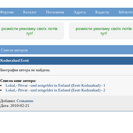
Форуми
Каталог
Посилання
Адреса
Кадастр
Бібліоте
розмісти рекламу своїх лотів
розмісти рекламу своїх лотів
тут!
тут!
Список авторов
Kodurahad Eesti
Биография автора не найдена.
Список книг автора:
Lokal,- Privat - und notgelder in Estland (Eesti Kodurahad) - 1
Lokal,- Privat - und notgelder in Estland (Eesti Kodurahad) - 2
Добавил:
Семьянин
Дата: 2010-02-21