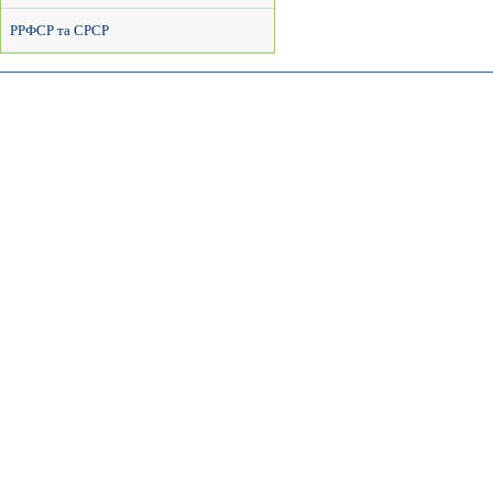
РРФСР та СРСР