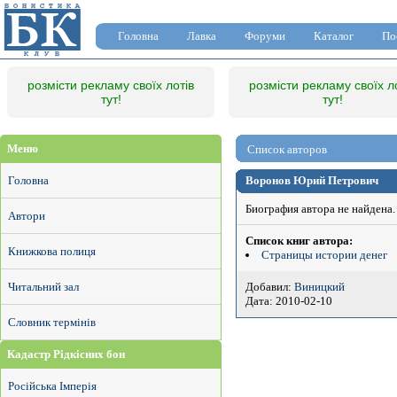
Головна
Лавка
Форуми
Каталог
По
розмісти рекламу своїх лотів
розмісти рекламу своїх л
тут!
тут!
Меню
Список авторов
Головна
Воронов Юрий Петрович
Биография автора не найдена.
Автори
Список книг автора:
Книжкова полиця
Страницы истории денег
Добавил:
Виницкий
Читальний зал
Дата: 2010-02-10
Словник термінів
Кадастр Рідкісних бон
Російська Імперія