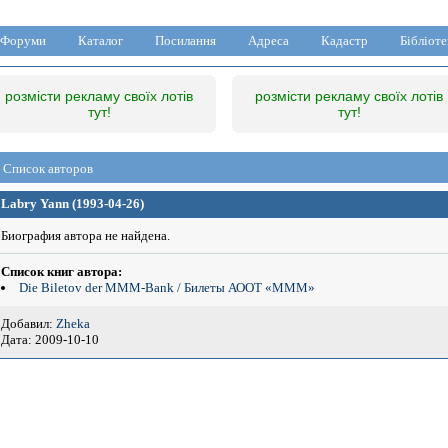
Форуми
Каталог
Посилання
Адреса
Кадастр
Бібліоте
розмісти рекламу своїх лотів
розмісти рекламу своїх лотів
тут!
тут!
Список авторов
Labry Yann (1993-04-26)
Биография автора не найдена.
Список книг автора:
Die Biletov der MMM-Bank / Билеты АООТ «MMM»
Добавил:
Zheka
Дата: 2009-10-10