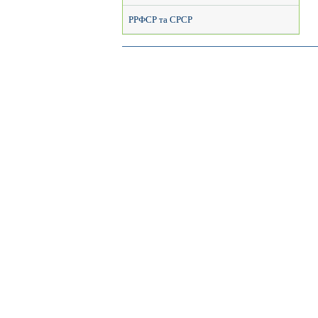
РРФСР та СРСР