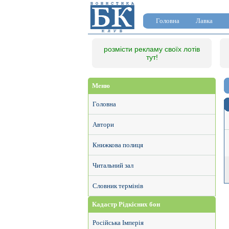
Головна
Лавка
розмісти рекламу своїх лотів
тут!
Меню
Головна
Автори
Книжкова полиця
Читальний зал
Словник термінів
Кадастр Рідкісних бон
Російська Імперія