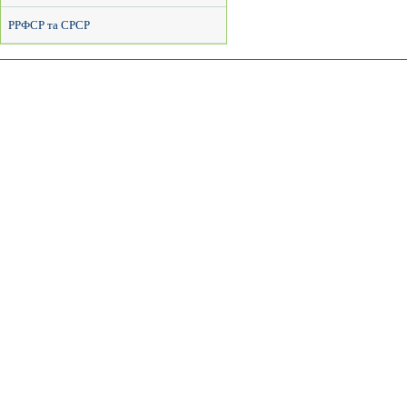
РРФСР та СРСР