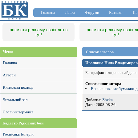
Головна
Лавка
Форуми
Каталог
По
розмісти рекламу своїх лотів
розмісти рекламу своїх л
тут!
тут!
Меню
Список авторов
Головна
Ивочкина Нина Владимировна
Биография автора не найдена.
Автори
Список книг автора:
Книжкова полиця
Возникновение бумажно-д
Добавил:
Zheka
Читальний зал
Дата: 2008-08-26
Словник термінів
Кадастр Рідкісних бон
Російська Імперія