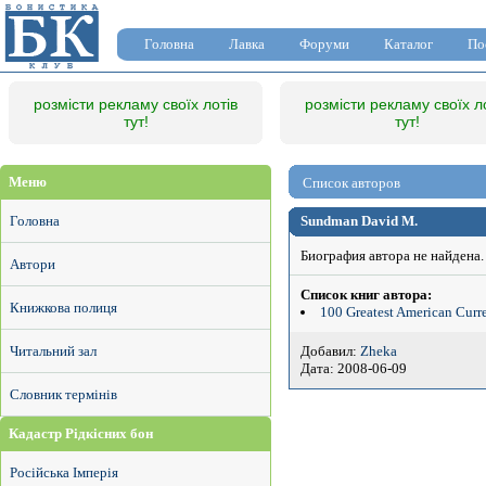
Головна
Лавка
Форуми
Каталог
По
розмісти рекламу своїх лотів
розмісти рекламу своїх л
тут!
тут!
Меню
Список авторов
Головна
Sundman David M.
Биография автора не найдена.
Автори
Список книг автора:
Книжкова полиця
100 Greatest American Curr
Добавил:
Zheka
Читальний зал
Дата: 2008-06-09
Словник термінів
Кадастр Рідкісних бон
Російська Імперія