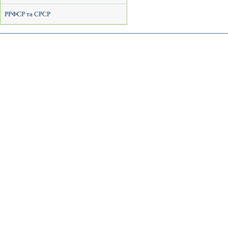
РРФСР та СРСР