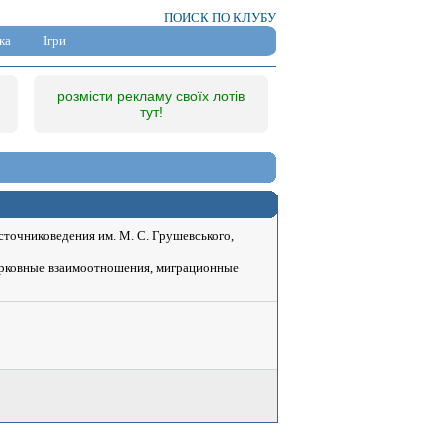
ПОИСК ПО КЛУБУ
ка
Ігри
розмісти рекламу своїх лотів
тут!
сточниковедения им. М. С. Грушевського,
ерковные взаимоотношения, миграционные