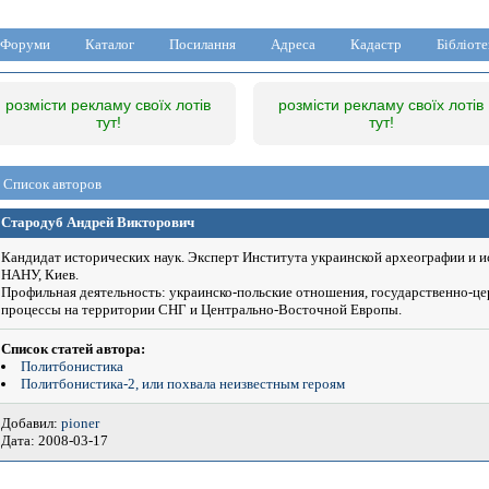
Форуми
Каталог
Посилання
Адреса
Кадастр
Бібліоте
розмісти рекламу своїх лотів
розмісти рекламу своїх лотів
тут!
тут!
Список авторов
Стародуб Андрей Викторович
Кандидат исторических наук. Эксперт Института украинской археографии и и
НАНУ, Киев.
Профильная деятельность: украинско-польские отношения, государственно-ц
процессы на территории СНГ и Центрально-Восточной Европы.
Список статей автора:
Политбонистика
Политбонистика-2, или похвала неизвестным героям
Добавил:
pioner
Дата: 2008-03-17