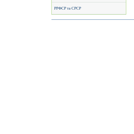
РРФСР та СРСР