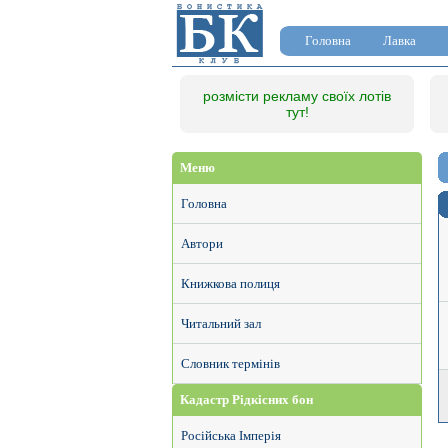
Головна
Лавка
розмісти рекламу своїх лотів
тут!
Меню
Головна
Автори
Книжкова полиця
Читальний зал
Словник термінів
Кадастр Рідкісних бон
Російська Імперія