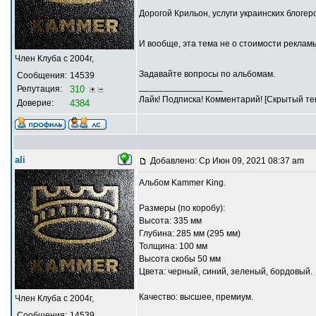
Дорогой Крильон, услуги украинских блогер
И вообще, эта тема не о стоимости реклам
Член Клуба с 2004г,
Задавайте вопросы по альбомам.
Сообщения:
14539
_________________
Репутация:
310
Лайк! Подписка! Комментарий! [Скрытый тек
Доверие:
4384
ali
Добавлено: Ср Июн 09, 2021 08:37 am
Альбом Kammer King.
Размеры (по коробу):
Высота: 335 мм
Глубина: 285 мм (295 мм)
Толщина: 100 мм
Высота скобы 50 мм
Цвета: черный, синий, зеленый, бордовый.
Качество: высшее, премиум.
Член Клуба с 2004г,
Сообщения:
14539