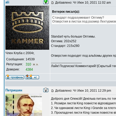
ali
Добавлено: Чт Июн 10, 2021 11:02 am
Ветерок писал(а):
Стандарт подразумевает Оптиму?
Отверстия в листах под размер Лехтурмов
Standart чуть больше Оптимы.
Оптима: 202х252
Стандарт: 215х280
Член Клуба с 2004г,
Отверстия подходят под альбомы других 
Сообщения:
14539
_________________
Репутация:
310
Лайк! Подписка! Комментарий! [Скрытый тек
Доверие:
4384
Петришин
Добавлено: Чт Июн 10, 2021 12:29 pm
Доброго дня Олексій! Декілька питань по тем
1. Розміри листів King повністю відповідаю
2. Чи одинакові листи King і Grande за плот
3. Прокладочні листи King також повністю 