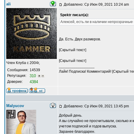
ali
Добавлено: Ср Июн 09, 2021 10:24 am
Spektr писал(а):
Алексей, есть ли в наличии непрозрачные
Да. Есть. Двух размеров.
[Скрытый текст]
[Скрытый текст]
Член Клуба с 2004г,
_________________
Сообщения:
14539
Лайк! Подписка! Комментарий! [Скрытый тек
Репутация:
310
Доверие:
4384
Malyucov
Добавлено: Ср Июн 09, 2021 13:45 pm
Добрый день.
А вы случайно не просчитывали, сколько и 
учетом подписей и годов выпуска.
Заранее благодарен.