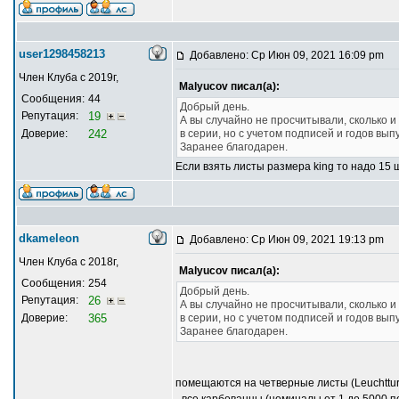
user1298458213
Добавлено: Ср Июн 09, 2021 16:09 pm
Член Клуба с 2019г,
Malyucov писал(а):
Сообщения:
44
Добрый день.
Репутация:
19
А вы случайно не просчитывали, сколько и
Доверие:
242
в серии, но с учетом подписей и годов выпу
Заранее благодарен.
Если взять листы размера king то надо 15 ш
dkameleon
Добавлено: Ср Июн 09, 2021 19:13 pm
Член Клуба с 2018г,
Malyucov писал(а):
Сообщения:
254
Добрый день.
Репутация:
26
А вы случайно не просчитывали, сколько и
Доверие:
365
в серии, но с учетом подписей и годов выпу
Заранее благодарен.
помещаются на четверные листы (Leuchttur
- все карбованцы (номиналы от 1 до 5000 