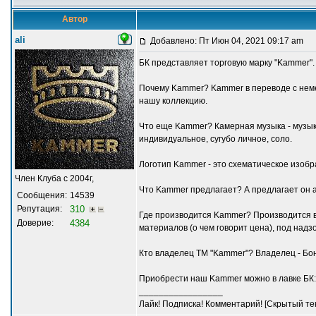
Автор
ali
Добавлено: Пт Июн 04, 2021 09:17 am
БК представляет торговую марку "Kammer".
Почему Kammer? Kammer в переводе с немец
нашу коллекцию.
Что еще Kammer? Камерная музыка - музык
индивидуальное, сугубо личное, соло.
Логотип Kammer - это схематическое изоб
Член Клуба с 2004г,
Что Kammer предлагает? А предлагает он а
Сообщения:
14539
Репутация:
310
Где производится Kammer? Производится в 
Доверие:
4384
материалов (о чем говорит цена), под надз
Кто владелец ТМ "Kammer"? Владелец - Бон
Приобрести наш Kammer можно в лавке БК: 
_________________
Лайк! Подписка! Комментарий! [Скрытый тек