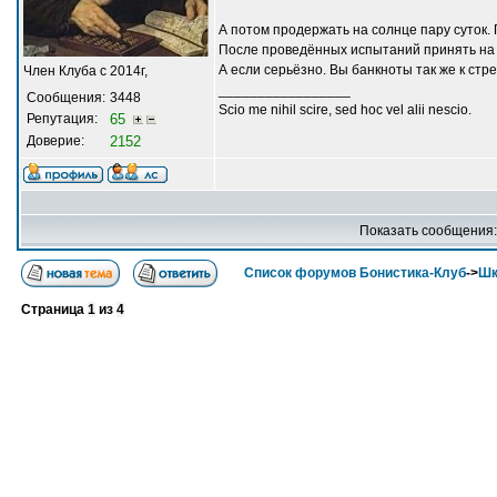
А потом продержать на солнце пару суток. 
После проведённых испытаний принять на 
А если серьёзно. Вы банкноты так же к стре
Член Клуба с 2014г,
_________________
Сообщения:
3448
Scio me nihil scire, sed hoc vel alii nescio.
Репутация:
65
Доверие:
2152
Показать сообщения
Список форумов Бонистика-Клуб
->
Шк
Страница
1
из
4