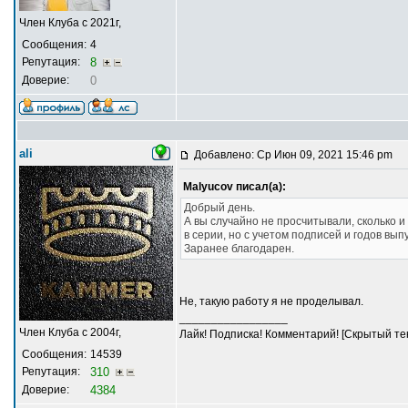
Член Клуба с 2021г,
Сообщения:
4
Репутация:
8
Доверие:
0
ali
Добавлено: Ср Июн 09, 2021 15:46 pm
Malyucov писал(а):
Добрый день.
А вы случайно не просчитывали, сколько и
в серии, но с учетом подписей и годов выпу
Заранее благодарен.
Не, такую работу я не проделывал.
_________________
Член Клуба с 2004г,
Лайк! Подписка! Комментарий! [Скрытый тек
Сообщения:
14539
Репутация:
310
Доверие:
4384