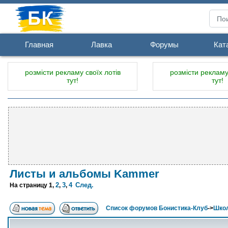
Главная
Лавка
Форумы
Кат
розмісти рекламу своїх лотів
розмісти рекламу 
тут!
тут!
Листы и альбомы Kammer
2
3
4
След.
На страницу
1
,
,
,
Список форумов Бонистика-Клуб
->
Школ