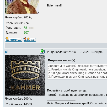
_________________
Всім пива!!!
Член Клуба с 2017г,
Сообщения:
274
Репутация:
38
Доверие:
607
ali
Добавлено: Чт Июн 10, 2021 13:20 pm
Петришин писал(а):
Доброго дня Олексій! Декілька питань по те
1. Розміри листів King повністю відповіда
2. Чи одинакові листи King і Grande за пло
3. Прокладочні листи King також повністю
Первый и второй пункты - да.
Третий - я давно не держал их прокладок в
Член Клуба с 2004г,
_________________
Лайк! Подписка! Комментарий! [Скрытый тек
Сообщения:
14539