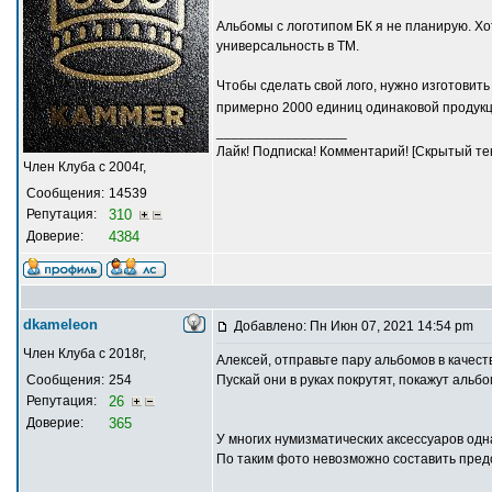
Альбомы с логотипом БК я не планирую. Х
универсальность в ТМ.
Чтобы сделать свой лого, нужно изготовит
примерно 2000 единиц одинаковой продук
_________________
Лайк! Подписка! Комментарий! [Скрытый тек
Член Клуба с 2004г,
Сообщения:
14539
Репутация:
310
Доверие:
4384
dkameleon
Добавлено: Пн Июн 07, 2021 14:54 pm
Член Клуба с 2018г,
Алексей, отправьте пару альбомов в качес
Сообщения:
254
Пускай они в руках покрутят, покажут альб
Репутация:
26
Доверие:
365
У многих нумизматических аксессуаров од
По таким фото невозможно составить пред