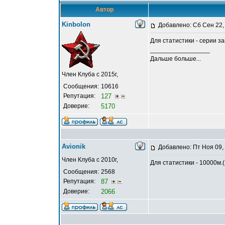
Автор
Kinbolon
Добавлено: Сб Сен 22,
Для статистики - серии з
_________________
Дальше больше...
Член Клуба с 2015г,
Сообщения:
10616
Репутация:
127
Доверие:
5170
Avionik
Добавлено: Пт Ноя 09,
Член Клуба с 2010г,
Для статистики - 10000м.(
Сообщения:
2568
Репутация:
87
Доверие:
2066