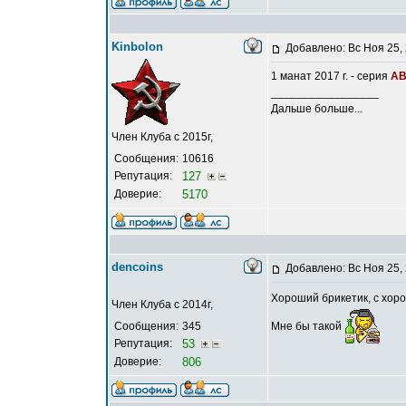
Kinbolon
Добавлено: Вс Ноя 25,
1 манат 2017 г. - серия
А
_________________
Дальше больше...
Член Клуба с 2015г,
Сообщения:
10616
Репутация:
127
Доверие:
5170
dencoins
Добавлено: Вс Ноя 25,
Хороший брикетик, с хо
Член Клуба с 2014г,
Мне бы такой
Сообщения:
345
Репутация:
53
Доверие:
806