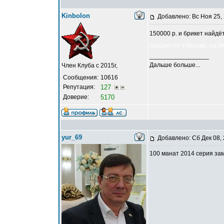
Kinbolon
Добавлено: Вс Ноя 25,
150000 р. и брикет найдёт
продаётся в Москве, на Ме
_________________
Дальше больше...
Член Клуба с 2015г,
Сообщения:
10616
Репутация:
127
Доверие:
5170
yur_69
Добавлено: Сб Дек 08,
100 манат 2014 серия за