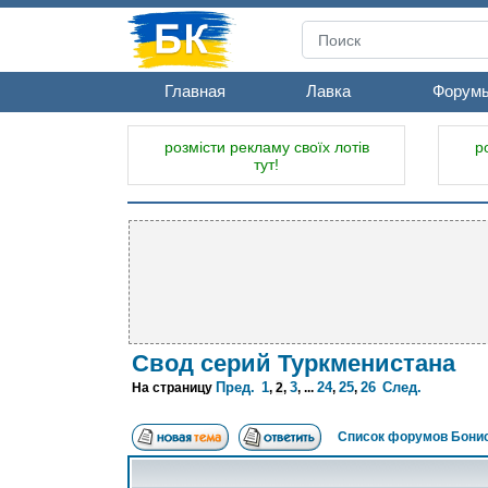
Главная
Лавка
Форум
розмісти рекламу своїх лотів
р
тут!
Свод серий Туркменистана
Пред.
1
3
24
25
26
След.
На страницу
,
2
,
, ...
,
,
Список форумов Бонис