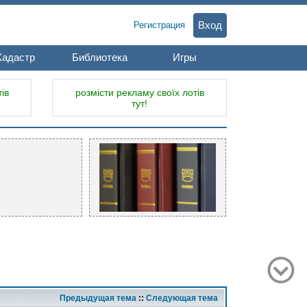
Вход
Регистрация
Кадастр
Библиотека
Игры
ів
розмісти рекламу своїх лотів
тут!
Предыдущая тема
::
Следующая тема