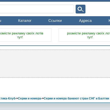
ы
Каталог
Ссылки
Адреса
озмісти рекламу своїх лотів
розмісти рекламу своїх лот
тут!
тут!
тика-Клуб
->
Серии и номера
->
Серии и номера банкнот стран СНГ и Балтии