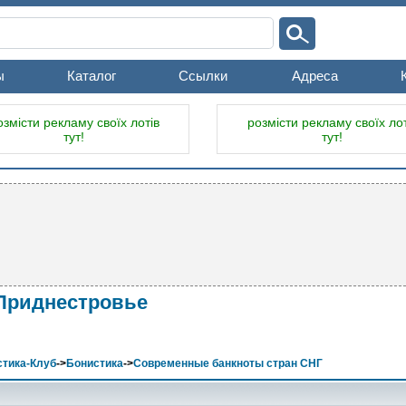
ы
Каталог
Ссылки
Адреса
озмісти рекламу своїх лотів
розмісти рекламу своїх лот
тут!
тут!
 Приднестровье
тика-Клуб
->
Бонистика
->
Современные банкноты стран СНГ