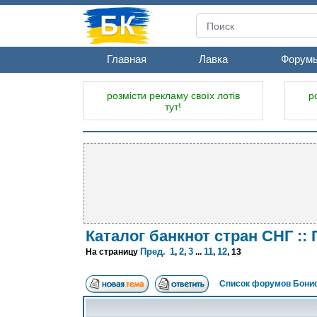
Главная
Лавка
Форум
розмісти рекламу своїх лотів
р
тут!
Каталог банкнот стран СНГ ::
Пред.
1
2
3
11
12
На страницу
,
,
...
,
,
13
Список форумов Бонис