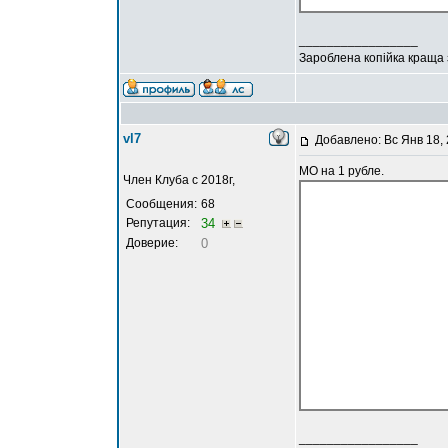
_________________
Зароблена копійка краща
vl7
Добавлено: Вс Янв 18,
МО на 1 рубле.
Член Клуба с 2018г,
Сообщения:
68
Репутация:
34
Доверие:
0
_________________