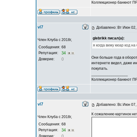
Коллекционер банкнот П
vl7
Добавлено: Вт Июн 02,
glebrikk писал(а):
Член Клуба с 2018г,
я когда вижу кюар код на
Сообщения:
68
Репутация:
34
Они больше года в обороте
Доверие:
0
интернете видел, даже ин
покупать.
_________________
Коллекционер банкнот П
vl7
Добавлено: Вс Июн 07,
К сожалению картинок нет
Член Клуба с 2018г,
Сообщения:
68
Репутация:
34
Доверие:
0