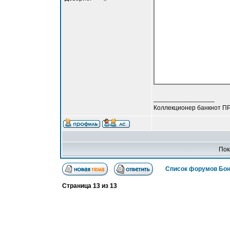
_________________
Коллекционер банкнот П
Пок
Список форумов Бон
Страница
13
из
13