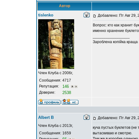
Автор
tislenko
Добавлено: Пт Авг 29, 
Вопрос: кто как хранит б
именно хранение буклето
_________________
Зароблена копійка краща
Член Клуба с 2006г,
Сообщения:
4717
Репутация:
146
Доверие:
2538
Albert В
Добавлено: Пт Авг 29, 
Член Клуба с 2013г,
куча пустых буклетов (не
Сообщения:
1659
вытаскиваю и смотрю.
Там же в коробке одиноко