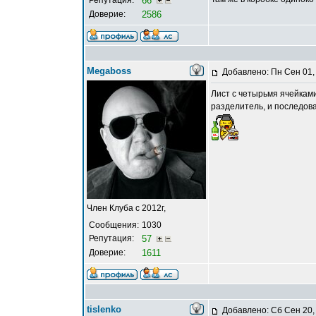
Репутация:
66
Доверие:
2586
Megaboss
Добавлено: Пн Сен 01,
Лист с четырьмя ячейками
разделитель, и последов
Член Клуба с 2012г,
Сообщения:
1030
Репутация:
57
Доверие:
1611
tislenko
Добавлено: Сб Сен 20,