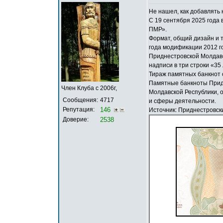
Не нашел, как добавлять 
С 19 сентября 2025 года
ПМР».
Формат, общий дизайн и 
года модификации 2012 г
Приднестровской Молдавс
надписи в три строки «35
Тираж памятных банкнот с
Памятные банкноты Придн
Член Клуба с 2006г,
Молдавской Республики, 
Сообщения:
4717
и сферы деятельности.
Репутация:
146
Источник: Приднестровски
Доверие:
2538