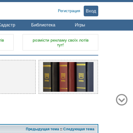
Вход
Регистрация
Кадастр
Библиотека
Игры
ів
розмісти рекламу своїх лотів
тут!
Предыдущая тема
::
Следующая тема