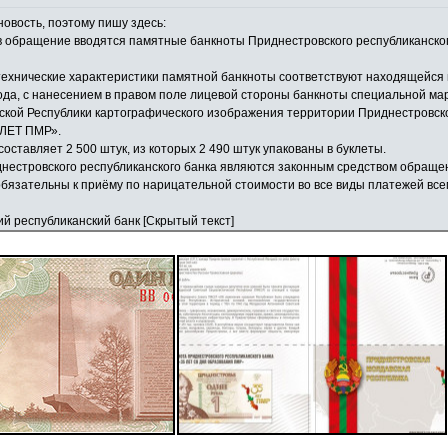
новость, поэтому пишу здесь:
 в обращение вводятся памятные банкноты Приднестровского республиканског
технические характеристики памятной банкноты соответствуют находящейся
ода, с нанесением в правом поле лицевой стороны банкноты специальной мар
кой Республики картографического изображения территории Приднестровск
 ЛЕТ ПМР».
оставляет 2 500 штук, из которых 2 490 штук упакованы в буклеты.
естровского республиканского банка являются законным средством обраще
обязательны к приёму по нарицательной стоимости во все виды платежей вс
й республиканский банк [Скрытый текст]