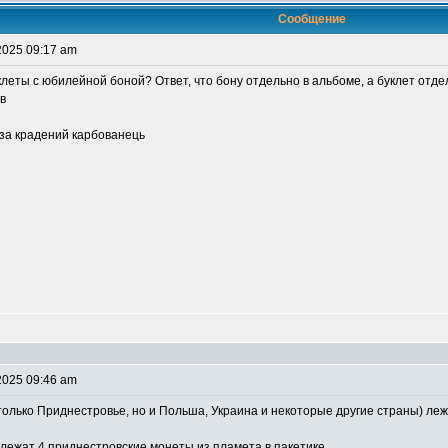
Сообщение
2025 09:17 am
уклеты с юбилейной боной? Ответ, что бону отдельно в альбоме, а буклет отде
в
 за крадений карбованець
2025 09:46 am
 только Приднестровье, но и Польша, Украина и некоторые другие страны) леж
 лежат 4 приднестровские монеты из пламета в пакетике