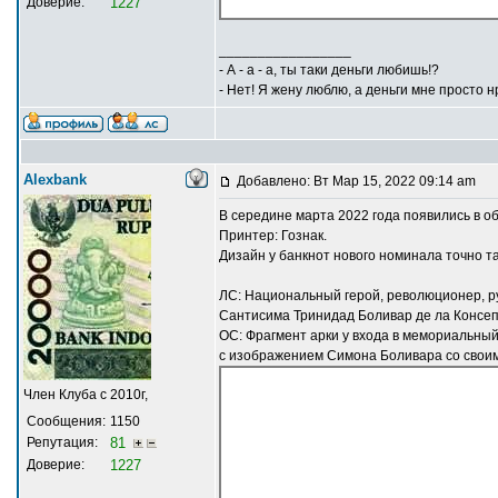
Доверие:
1227
_________________
- А - а - а, ты таки деньги любишь!?
- Нет! Я жену люблю, а деньги мне просто н
Alexbank
Добавлено: Вт Мар 15, 2022 09:14 am
В середине марта 2022 года появились в о
Принтер: Гознак.
Дизайн у банкнот нового номинала точно та
ЛС: Национальный герой, революционер, р
Сантисима Тринидад Боливар де ла Консеп
ОС: Фрагмент арки у входа в мемориальны
с изображением Симона Боливара со своим
Член Клуба с 2010г,
Сообщения:
1150
Репутация:
81
Доверие:
1227