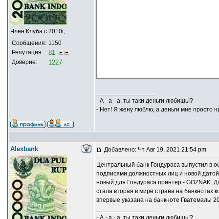
Член Клуба с 2010г,
Сообщения:
1150
Репутация:
81
Доверие:
1227
_________________
- А - а - а, ты таки деньги любишь!?
- Нет! Я жену люблю, а деньги мне просто н
Alexbank
Добавлено: Чт Авг 19, 2021 21:54 pm
Центральный банк Гондураса выпустил в о
подписями должностных лиц и новой датой 
новый для Гондураса принтер - GOZNAK. Д
стала вторая в мире страна на банкнотах 
впервые указана на банкноте Гватемалы 20
_________________
- А - а - а, ты таки деньги любишь!?