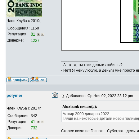
Член Клуба с 2010г,
Сообщения:
1150
Репутация:
81
Доверие:
1227
_________________
- А - а - а, ты таки деньги любишь!?
- Нет! Я жену люблю, а деньги мне просто н
polymer
Добавлено: Ср Ноя 02, 2022 23:12 pm
Alexbank писал(а):
Член Клуба с 2017г,
Алжир 2000 динаров 2022.
Сообщения:
342
Глядя на некоторые детали новой полимер
Репутация:
41
Доверие:
732
Скорее всего не Гознак… Субстрат здесь гиб