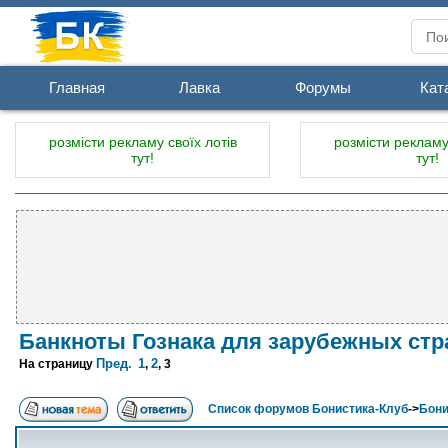
Главная
Лавка
Форумы
Кат
розмісти рекламу своїх лотів
розмісти рекламу 
тут!
тут!
Банкноты Гознака для зарубежных стр
Пред.
1
2
На страницу
,
,
3
Список форумов Бонистика-Клуб
->
Бони