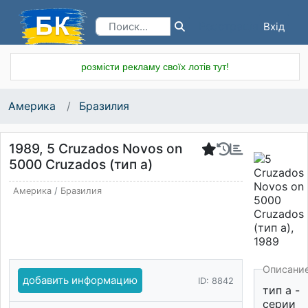
Вхід
Реєстрація
розмісти рекламу своїх лотів тут!
Америка
Бразилия
1989, 5 Cruzados Novos on
5000 Cruzados (тип a)
Америка
/
Бразилия
Описани
добавить информацию
ID: 8842
тип a -
серии