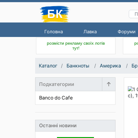
Головна
Лавка
Форуми
розмісти рекламу своїх лотів
р
тут!
Каталог
Банкноты
Америка
Бр
Подкатегории
Banco do Cafe
Останні новини