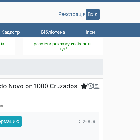
Вхід
Реєстрація
Кадастр
Бібліотека
Ігри
ів
розмісти рекламу своїх лотів
тут!
ado Novo on 1000 Cruzados
ия
формацию
ID: 26829