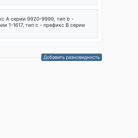
кс А серии 9920-9999, тип b -
ии 1-1617, тип с - префикс В серии
Добавить разновидность