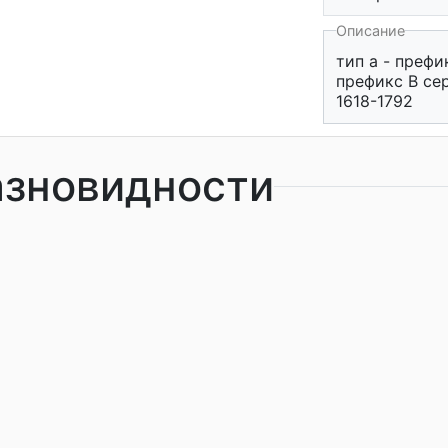
Описание
тип a - префи
префикс В сер
1618-1792
азновидности