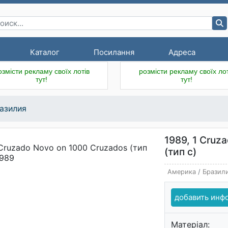
Каталог
Посилання
Адреса
озмісти рекламу своїх лотів
розмісти рекламу своїх лот
тут!
тут!
азилия
1989, 1 Cruz
(тип с)
Америка
/
Бразил
добавить ин
Матеріал: