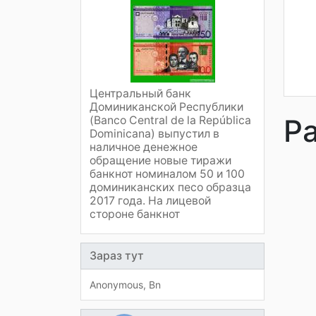
Центральный банк
Доминиканской Республики
Р
(Banco Central de la República
Dominicana) выпустил в
наличное денежное
обращение новые тиражи
банкнот номиналом 50 и 100
доминиканских песо образца
2017 года. На лицевой
стороне банкнот
Зараз тут
Anonymous
Bn