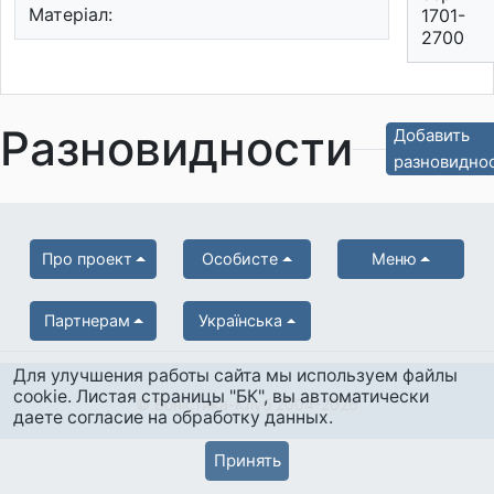
Матеріал:
1701-
2700
Разновидности
Добавить
разновидно
Про проект
Особисте
Меню
Партнерам
Українська
Для улучшения работы сайта мы используем файлы
cookie. Листая страницы "БК", вы автоматически
© Боністика-Клуб 2004-2026
даете согласие на обработку данных.
Принять