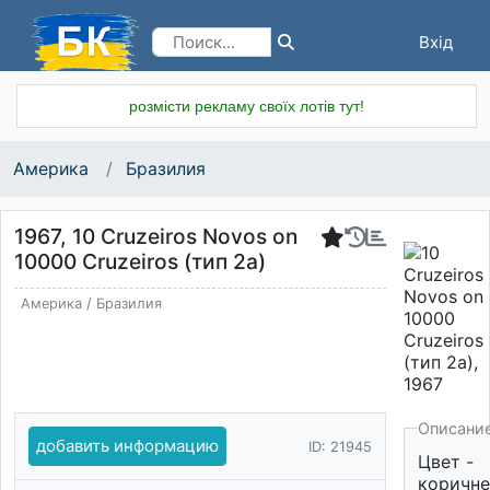
Вхід
Реєстрація
розмісти рекламу своїх лотів тут!
Америка
Бразилия
1967, 10 Cruzeiros Novos on
10000 Cruzeiros (тип 2a)
Америка
/
Бразилия
Описани
добавить информацию
ID: 21945
Цвет -
коричне