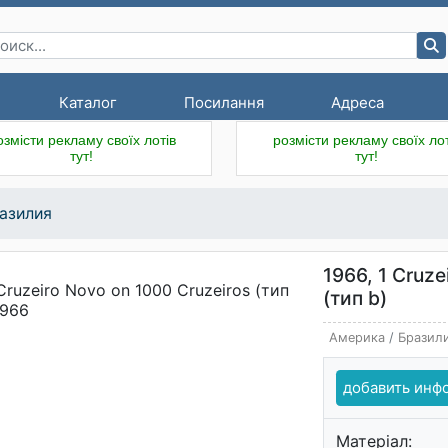
Каталог
Посилання
Адреса
озмісти рекламу своїх лотів
розмісти рекламу своїх лот
тут!
тут!
азилия
1966, 1 Cruze
(тип b)
Америка
/
Бразил
добавить ин
Матеріал: