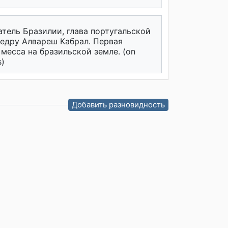
тель Бразилии, глава португальской
едру Алвареш Кабрал. Первая
месса на бразильской земле. (on
s)
Добавить разновидность