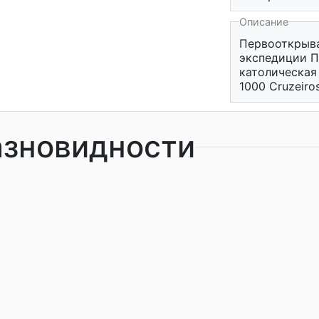
Описание
Первооткрыва
экспедиции П
католическая 
1000 Cruzeiro
азновидности