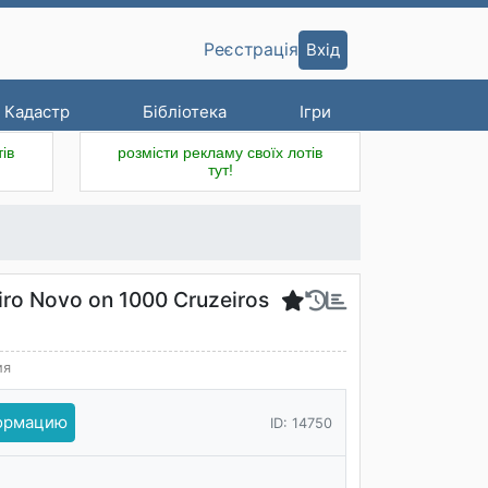
Вхід
Реєстрація
Кадастр
Бібліотека
Ігри
ів
розмісти рекламу своїх лотів
тут!
iro Novo on 1000 Cruzeiros
ия
формацию
ID: 14750