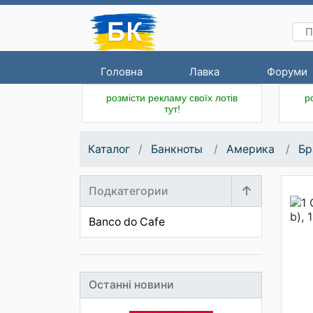
Головна
Лавка
Форуми
розмісти рекламу своїх лотів
р
тут!
Каталог
Банкноты
Америка
Бр
Подкатегории
Banco do Cafe
Останні новини